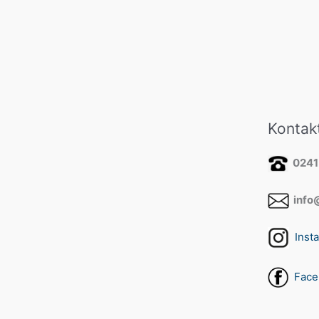
Kontak
0241
info@
Inst
Face