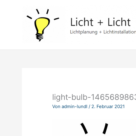
Zum
Inhalt
springen
light-bulb-146568986
Von
admin-lundl
/
2. Februar 2021