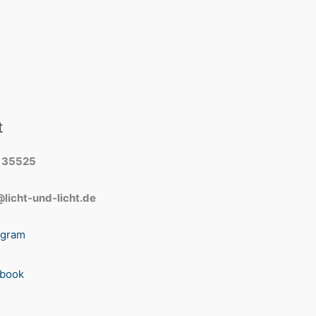
t
 35525
licht-und-licht.de
agram
book