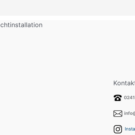
chtinstallation
Kontak
0241
info@
Inst