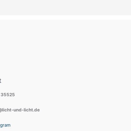
t
 35525
licht-und-licht.de
agram