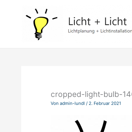
Zum
Inhalt
springen
cropped-light-bulb-1
Von
admin-lundl
/
2. Februar 2021